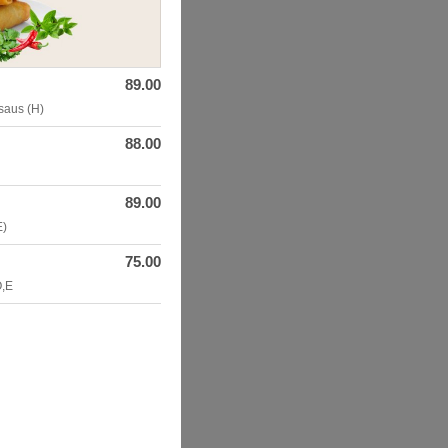
89.00
isaus (H)
88.00
89.00
E)
75.00
O,E