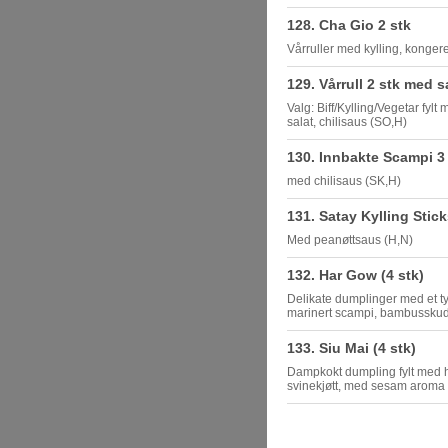
128. Cha Gio 2 stk
Vårruller med kylling, kongere
129. Vårrull 2 stk med s
Valg: Biff/Kylling/Vegetar fyl
salat, chilisaus (SO,H)
130. Innbakte Scampi 3
med chilisaus (SK,H)
131. Satay Kylling Stic
Med peanøttsaus (H,N)
132. Har Gow (4 stk)
Delikate dumplinger med et ty
marinert scampi, bambusskud
133. Siu Mai (4 stk)
Dampkokt dumpling fylt med 
svinekjøtt, med sesam aroma 