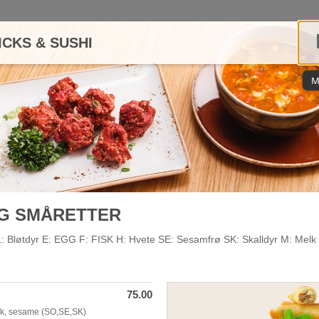
ICKS & SUSHI
M
G SMÅRETTER
løtdyr E: EGG F: FISK H: Hvete SE: Sesamfrø SK: Skalldyr M: Melk 
75.00
ick, sesame (SO,SE,SK)