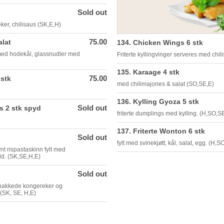
Sold out
ker, chilisaus (SK,E,H)
75.00
alat
134. Chicken Wings 6 stk
t med hodekål, glassnudler med
Friterte kyllingvinger serveres med chil
135. Karaage 4 stk
75.00
 stk
med chilimajones & salat (SO,SE,E)
136. Kylling Gyoza 5 stk
Sold out
ks 2 stk spyd
friterte dumplings med kylling. (H,SO,S
137. Friterte Wonton 6 stk
Sold out
fylt med svinekjøtt, kål, salat, egg. (H,S
nt rispastaskinn fylt med
d. (SK,SE,H,E)
Sold out
hakkede kongereker og
(SK, SE, H,E)