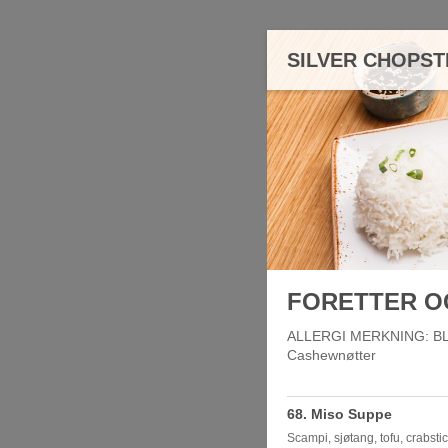
SILVER CHOPST
FORETTER O
ALLERGI MERKNING: BL: B
Cashewnøtter
68. Miso Suppe
Scampi, sjøtang, tofu, crabst