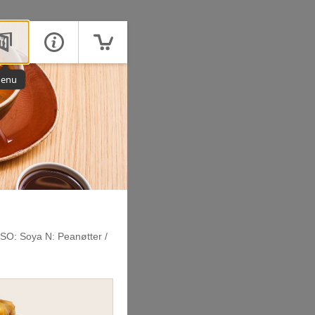
enu
SO: Soya N: Peanøtter /