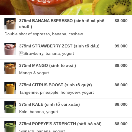
375ml BANANA ESPRESSO (sinh tố cà phê
88.000
chuối)
Double shot of espresso, banana, cashew
375ml STRAWBERRY ZEST (sinh tố dâu)
99.000
Strawberry, banana, yogurt
375ml MANGO (sinh tố xoài)
88.000
Mango & yogurt
375ml CITRUS BOOST (sinh tố quýt)
88.000
Tangerine, pineapple, honeydew, yogurt
375ml KALE (sinh tố cải xoăn)
88.000
Kale, banana, yogurt
375ml POPEYE'S STRENGTH (s/tố bó xôi)
88.000
Spinach, banana, yogurt