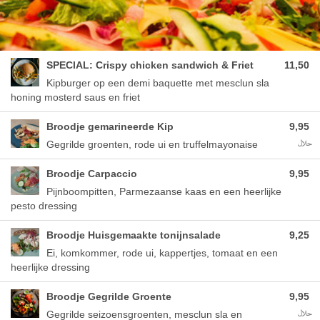
SPECIAL: Crispy chicken sandwich & Friet
11,50
Kipburger op een demi baquette met mesclun sla
honing mosterd saus en friet
Broodje gemarineerde Kip
9,95
Allerg
Gegrilde groenten, rode ui en truffelmayonaise
Broodje Carpaccio
9,95
Pijnboompitten, Parmezaanse kaas en een heerlijke
pesto dressing
Broodje Huisgemaakte tonijnsalade
9,25
Ei, komkommer, rode ui, kappertjes, tomaat en een
heerlijke dressing
Broodje Gegrilde Groente
9,95
Allerg
Gegrilde seizoensgroenten, mesclun sla en