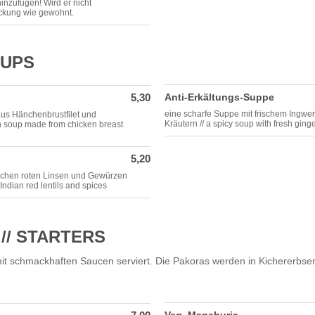
nzufügen! Wird er nicht
ackung wie gewohnt.
OUPS
5,30
Anti-Erkältungs-Suppe
eine scharfe Suppe mit frischem Ingwe
aus Hänchenbrustfilet und
Kräutern // a spicy soup with fresh ginge
an soup made from chicken breast
5,20
schen roten Linsen und Gewürzen
Indian red lentils and spices
// STARTERS
mit schmackhaften Saucen serviert. Die Pakoras werden in Kichererbs