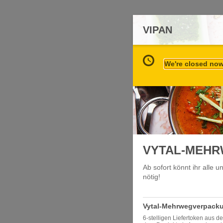
VIPAN
We're closed now 
VYTAL-MEHR
Ab sofort könnt ihr alle 
nötig!
Vytal-Mehrwegverpack
6-stelligen Liefertoken aus de