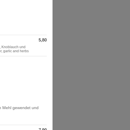
5,80
r, Knoblauch und
r, garlic and herbs
en Mehl gewendet und
7,90