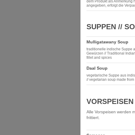
dem Produkt als Anmerkung hi
angegeben, erfolgt die Verp
SUPPEN // S
Mulligatawany Soup
traditionelle indische Suppe 
Gewürzen // Traditional Indi
fillet and spices
Daal Soup
vegetarische Suppe aus indi
// vegetarian soup made from 
VORSPEISEN 
Alle Vorspeisen werden 
frittiert.