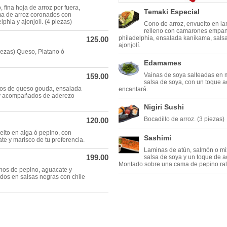
 fina hoja de arroz por fuera,
Temaki Especial
ma de arroz coronados con
phia y ajonjolí. (4 piezas)
Cono de arroz, envuelto en l
relleno con camarones empan
philadelphia, ensalada kanikama, salsa
125.00
ajonjolí.
piezas) Queso, Platano ó
Edamames
Vainas de soya salteadas en m
159.00
salsa de soya, con un toque ac
nos de queso gouda, ensalada
encantará.
y acompañados de aderezo
Nigiri Sushi
Bocadillo de arroz. (3 piezas)
120.00
elto en alga ó pepino, con
Sashimi
te y marisco de tu preferencia.
Laminas de atún, salmón o mi
199.00
salsa de soya y un toque de ac
Montado sobre una cama de pepino ral
enos de pepino, aguacate y
dos en salsas negras con chile