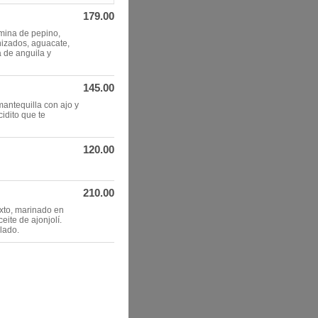
179.00
amina de pepino,
izados, aguacate,
 de anguila y
145.00
antequilla con ajo y
idito que te
120.00
210.00
xto, marinado en
eite de ajonjolí.
lado.