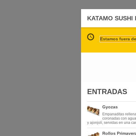
KATAMO SUSHI
Estamos fuera del
ENTRADAS
Gyozas
Empanaditas rellena
coronadas con agua
y ajonjolí, servidas en una c
Rollos Primaver