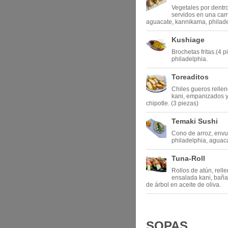
Vegetales por dentro,
servidos en una ca
aguacate, kannikama, philadel
Kushiage
Brochetas fritas.(4 
philadelphia.
Toreaditos
Chiles gueros relle
kani, empanizados 
chipotle. (3 piezas)
Temaki Sushi
Cono de arroz, envu
philadelphia, aguaca
Tuna-Roll
Rollos de atún, rell
ensalada kani, baña
de árbol en aceite de oliva.
SOPAS