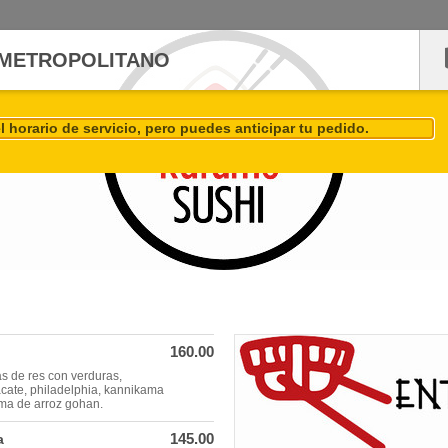
 METROPOLITANO
 horario de servicio, pero puedes anticipar tu pedido.
160.00
s de res con verduras,
cate, philadelphia, kannikama
ama de arroz gohan.
145.00
a