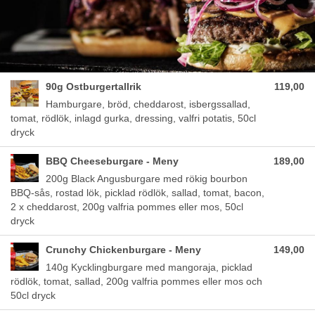
90g Ostburgertallrik
119,00
Hamburgare, bröd, cheddarost, isbergssallad,
tomat, rödlök, inlagd gurka, dressing, valfri potatis, 50cl
dryck
BBQ Cheeseburgare - Meny
189,00
200g Black Angusburgare med rökig bourbon
BBQ-sås, rostad lök, picklad rödlök, sallad, tomat, bacon,
2 x cheddarost, 200g valfria pommes eller mos, 50cl
dryck
Crunchy Chickenburgare - Meny
149,00
140g Kycklingburgare med mangoraja, picklad
rödlök, tomat, sallad, 200g valfria pommes eller mos och
50cl dryck