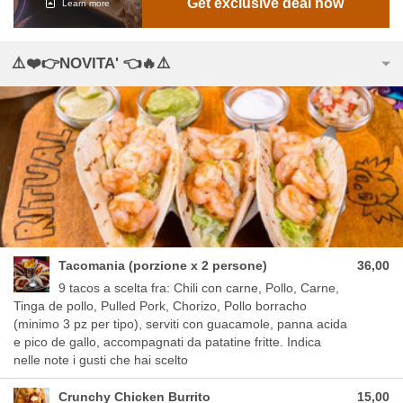
Get exclusive deal now
Learn more
⚠️❤️👉NOVITA' 👈🔥⚠️
Tacomania (porzione x 2 persone)
36,00
9 tacos a scelta fra: Chili con carne, Pollo, Carne,
Tinga de pollo, Pulled Pork, Chorizo, Pollo borracho
(minimo 3 pz per tipo), serviti con guacamole, panna acida
e pico de gallo, accompagnati da patatine fritte. Indica
nelle note i gusti che hai scelto
Crunchy Chicken Burrito
15,00