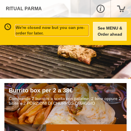
RITUAL PARMA
We're closed now but you can pre-
See MENU &
order for later.
Order ahead
Burrito box per 2 a 38€
Comprende 2 burritos a scelta con patatine, 2 birre oppure 2
bibite e 2 PORZIONI DI CHURROS OMAGGIO