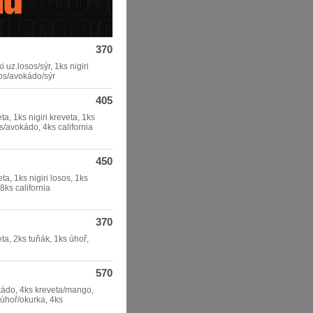
370
 uz.losos/sýr, 1ks nigiri
sos/avokádo/sýr
405
a, 1ks nigiri kreveta, 1ks
os/avokádo, 4ks california
450
a, 1ks nigiri losos, 1ks
 8ks california
370
eta, 2ks tuňák, 1ks úhoř,
570
okádo, 4ks kreveta/mango,
 úhoř/okurka, 4ks