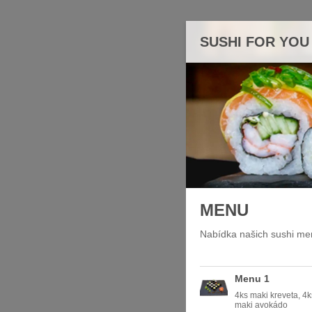
SUSHI FOR YOU
MENU
Nabídka našich sushi me
Menu 1
4ks maki kreveta, 4k
maki avokádo