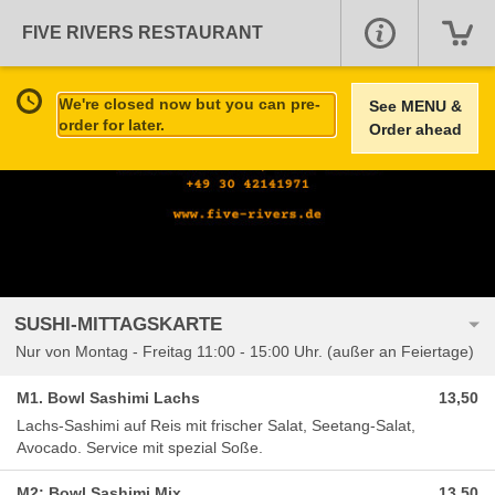
FIVE RIVERS RESTAURANT
We're closed now but you can pre-
See MENU &
order for later.
Order ahead
SUSHI-MITTAGSKARTE
Nur von Montag - Freitag 11:00 - 15:00 Uhr. (außer an Feiertage)
M1. Bowl Sashimi Lachs
13,50
Lachs-Sashimi auf Reis mit frischer Salat, Seetang-Salat,
Avocado. Service mit spezial Soße.
M2: Bowl Sashimi Mix
13,50