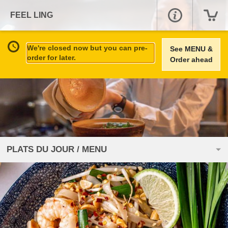
FEEL LING
We're closed now but you can pre-
See MENU &
order for later.
Order ahead
PLATS DU JOUR / MENU