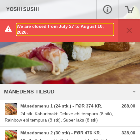
YOSHI SUSHI
We are closed from July 27 to August 10,
2026.
MÅNEDENS TILBUD
Månedsmenu 1 (24 stk.) - FØR 374 KR.
288,00
24 stk. Kaburimaki: Deluxe ebi tempura (8 stk),
Rainbow ebi tempura (8 stk), Super laks (8 stk)
Månedsmenu 2 (30 stk) - FØR 476 KR.
328,00