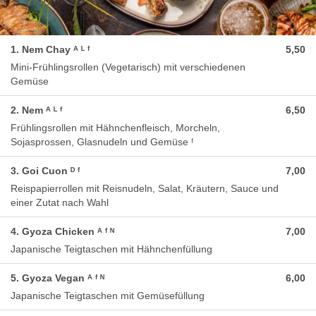
1. Nem Chay ᴬ ᴸ ᶠ
5,50
Mini-Frühlingsrollen (Vegetarisch) mit verschiedenen
Gemüse
2. Nem ᴬ ᴸ ᶠ
6,50
Frühlingsrollen mit Hähnchenfleisch, Morcheln,
Sojasprossen, Glasnudeln und Gemüse ᶠ
3. Goi Cuon ᴰ ᶠ
7,00
Reispapierrollen mit Reisnudeln, Salat, Kräutern, Sauce und
einer Zutat nach Wahl
4. Gyoza Chicken ᴬ ᶠ ᴺ
7,00
Japanische Teigtaschen mit Hähnchenfüllung
5. Gyoza Vegan ᴬ ᶠ ᴺ
6,00
Japanische Teigtaschen mit Gemüsefüllung