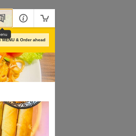
enu
e MENU & Order ahead