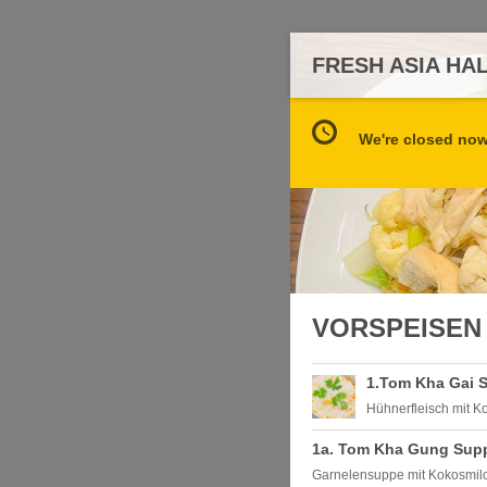
FRESH ASIA HA
We're closed now 
VORSPEISEN
1.Tom Kha Gai S
Hühnerfleisch mit K
1a. Tom Kha Gung Supp
Garnelensuppe mit Kokosmilc