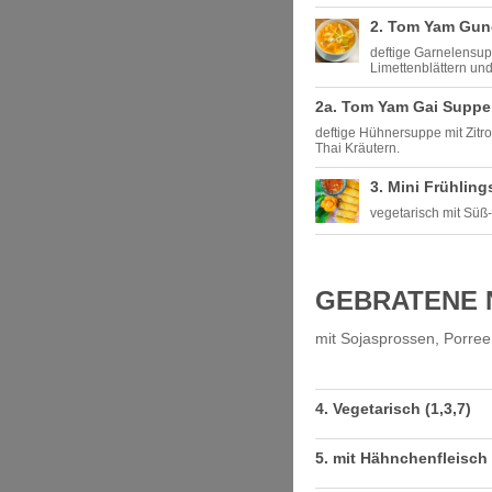
2. Tom Yam Gung
deftige Garnelensup
Limettenblättern un
2a. Tom Yam Gai Suppe 
deftige Hühnersuppe mit Zitr
Thai Kräutern.
3. Mini Frühling
vegetarisch mit Süß
GEBRATENE 
mit Sojasprossen, Porree
4. Vegetarisch (1,3,7)
5. mit Hähnchenfleisch 