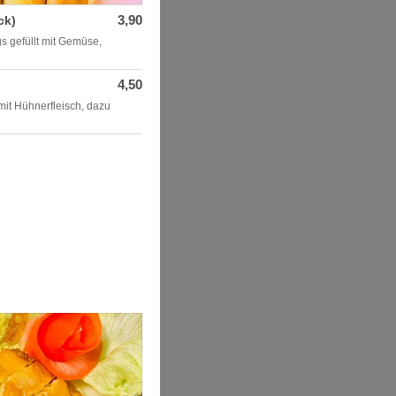
3,90
ck)
gs gefüllt mit Gemüse,
4,50
 mit Hühnerfleisch, dazu