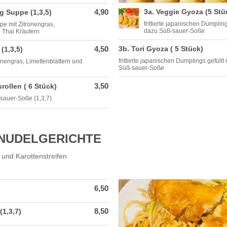
4,90
3a. Veggie Gyoza (5 Stü
 Suppe (1,3,5)
frittierte japanischen Dumplin
pe mit Zitronengras,
dazu Süß-sauer-Soße
d Thai Kräutern
4,50
3b. Tori Gyoza ( 5 Stück)
(1,3,5)
frittierte japanischen Dumplings gefüllt
onengras, Limettenblättern und
Süß-sauer-Soße
3,50
srollen ( 6 Stück)
-sauer-Soße (1,3,7)
NUDELGERICHTE
 und Karottenstreifen
6,50
8,50
(1,3,7)