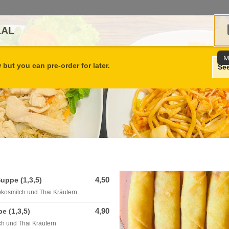
LAL
M
but you can pre-order for later.
Se
4,50
uppe (1,3,5)
okosmilch und Thai Kräutern.
4,90
e (1,3,5)
h und Thai Kräutern