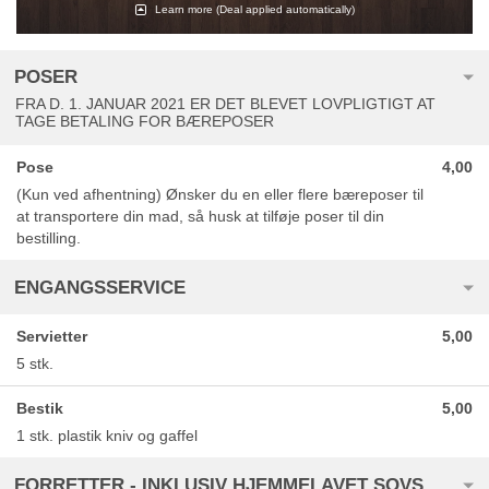
Learn more
(Deal applied automatically)
POSER
FRA D. 1. JANUAR 2021 ER DET BLEVET LOVPLIGTIGT AT
TAGE BETALING FOR BÆREPOSER
Pose
4,00
(Kun ved afhentning) Ønsker du en eller flere bæreposer til
at transportere din mad, så husk at tilføje poser til din
bestilling.
ENGANGSSERVICE
Servietter
5,00
5 stk.
Bestik
5,00
1 stk. plastik kniv og gaffel
FORRETTER - INKLUSIV HJEMMELAVET SOVS