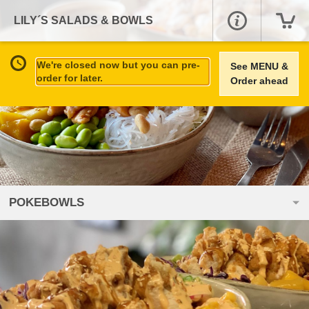
LILY´S SALADS & BOWLS
We're closed now but you can pre-
See MENU &
order for later.
Order ahead
POKEBOWLS