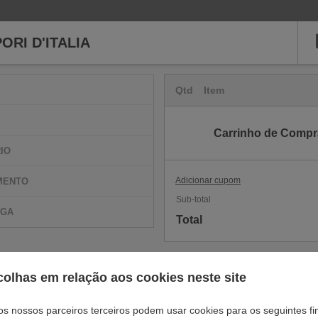
ORI D'ITALIA
Qtd
Item
Carrinho de Compra
IO
Adicionar cupom
MENTO
Sub-total
EGA
Total
olhas em relação aos cookies neste site
os nossos parceiros terceiros podem usar cookies para os seguintes fi