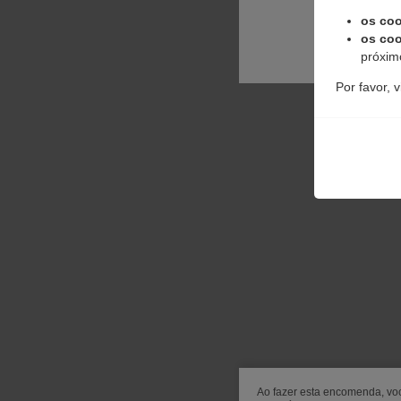
os coo
os coo
próximo
Por favor, 
Ao fazer esta encomenda, voc