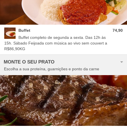
Buffet
74,90
Buffet completo de segunda a sexta. Das 12h às
15h. Sábado Feijoada com música ao vivo sem couvert a
R$86,90KG
MONTE O SEU PRATO
Escolha a sua proteína, guarnições e ponto da carne