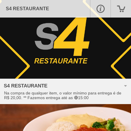
S4 RESTAURANTE
S4 RESTAURANTE
Na compra de qualquer item, o valor mínimo para entrega é de
R$ 20,00. ** Fazemos entrega até as 🔴15:00