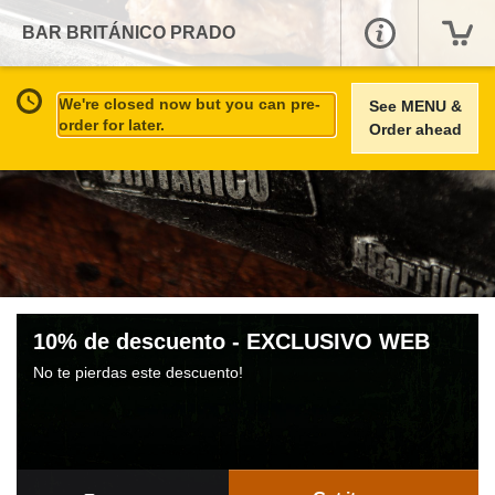
BAR BRITÁNICO PRADO
We're closed now but you can pre-
See MENU &
order for later.
Order ahead
10% de descuento - EXCLUSIVO WEB
No te pierdas este descuento!