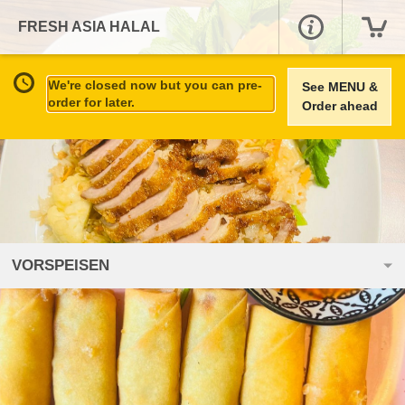
FRESH ASIA HALAL
We're closed now but you can pre-
See MENU &
order for later.
Order ahead
VORSPEISEN