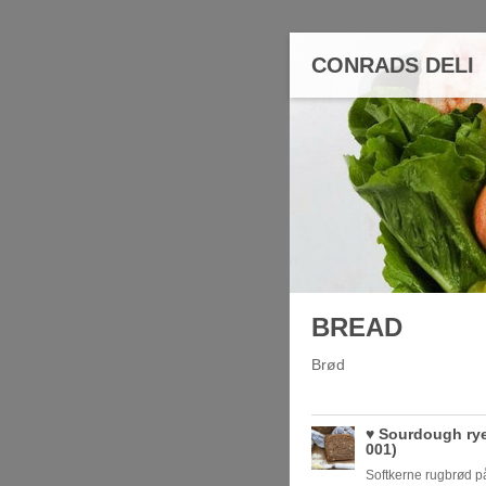
CONRADS DELI
BREAD
Brød
♥️ Sourdough rye
001)
Softkerne rugbrød på