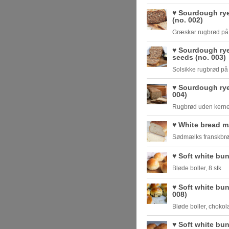
♥️ Sourdough ry
(no. 002)
Græskar rugbrød på 
♥️ Sourdough ry
seeds (no. 003)
Solsikke rugbrød på 
♥️ Sourdough rye
004)
Rugbrød uden kerner
♥️ White bread m
Sødmælks franskbr
♥️ Soft white bu
Bløde boller, 8 stk
♥️ Soft white bu
008)
Bløde boller, chokol
♥️ Soft white bun