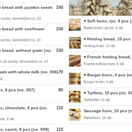
150
e bread with pumkin seeds
surdej, skiveskåret ca. 20
♥️ Soft buns, rye, 8 pcs 
Bløde boller, grove, 8 stk
150
e bread with sunflower
♥️ Hotdog bread, 10 pcs 
surdej, skiveskåret ca. 20
Hotdog brød, 10 stk
150
 bread, without grain (no.
♥️ French hotdog bread,
 på surdej, skiveskåret ca. 20
Fransk hotdog brød, 6 stk
70
ade with whole milk (no. 006)
♥️ Burger buns, 4 pcs (n
ød
Burger boller, 4 stk
80
ns, 8 pcs (no. 007)
♥️ Tartlets, 10 pcs (no. 0
Tarteletter 10 stk
110
ns, chocolate, 8 pcs (no.
Sausage horn, 10 pcs (
Pølsehorn, 10 stk.
ade, 8 stk
110
s, carrot, 8 pcs (no. 009)