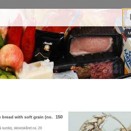
M
150
 bread with soft grain (no.
 surdej, skiveskåret ca. 20