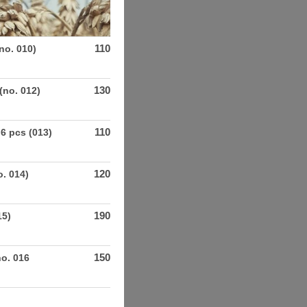
110
(no. 010)
130
(no. 012)
110
 6 pcs (013)
120
o. 014)
190
15)
150
no. 016