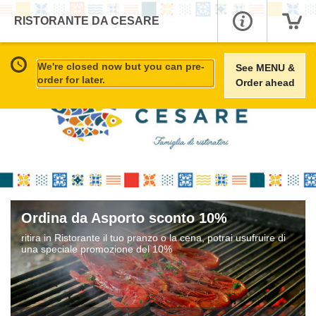
RISTORANTE DA CESARE
We're closed now but you can pre-
See MENU &
order for later.
Order ahead
Ordina da Asporto sconto 10%
ritira in Ristorante il tuo pranzo o la cena, potrai usufruire di
una speciale promozione del 10%