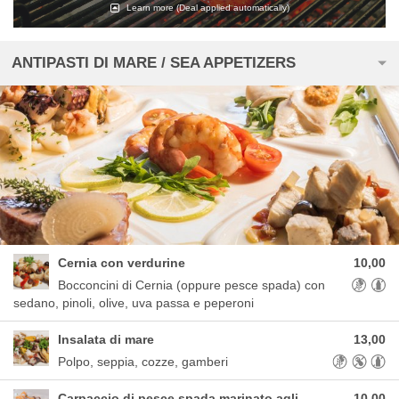
Learn more
(Deal applied automatically)
ANTIPASTI DI MARE / SEA APPETIZERS
Cernia con verdurine
10,00
Allergens
Bocconcini di Cernia (oppure pesce spada) con
sedano, pinoli, olive, uva passa e peperoni
Insalata di mare
13,00
Allergens: G
Polpo, seppia, cozze, gamberi
Carpaccio di pesce spada marinato agli
10,00