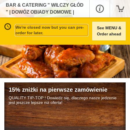
BAR & CATERING " WILCZY GŁÓD
" | DOWÓZ OBIADY DOMOWE |
PŁATNOŚĆ KARTĄ | POSIŁKI
REGENERACYJNE |
We're closed now but you can pre-
See MENU &
order for later.
Order ahead
15% zniżki na pierwsze zamówienie
QUALITY TIP-TOP ! Dowiedz się, dlaczego nasze jedzenie
jest jeszcze lepsze niż oferta!