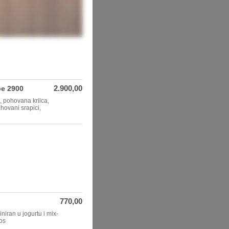
2.900,00
e 2900
e, pohovana krilca,
ohovani srapici,
770,00
niran u jogurtu i mix-
sos