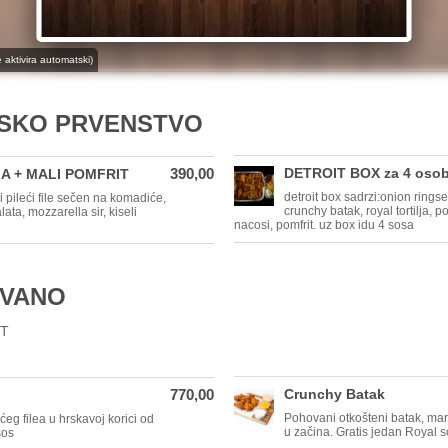
aktivira automatski)
TSKO PRVENSTVO
390,00
DETROIT BOX za 4 osob
A + MALI POMFRIT
detroit box sadrzi:onion rings
pileći file sečen na komadiće,
crunchy batak, royal tortilja, p
ata, mozzarella sir, kiseli
nacosi, pomfrit. uz box idu 4 sosa
OVANO
IT
770,00
Crunchy Batak
Pohovani otkošteni batak, mari
ećeg filea u hrskavoj korici od
u začina. Gratis jedan Royal 
sos