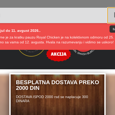
N
M
jul do 11. avgust 2026..
me je za kratku pauzu Royal Chicken je na kolektivnom odmoru od 25. j
o sa vama od 12. avgusta. Hvala na razumevanju i vidimo se uskoro!
BESPLATNA DOSTAVA PREKO
2000 DIN
DOSTAVA ISPOD 2000 rsd se naplacuje 300
DINARA