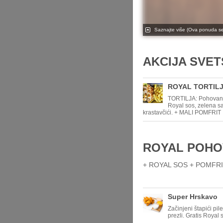
Saznajte više
(Ova ponuda se 
AKCIJA SVE
ROYAL TORTILJ
TORTILJA: Pohovani 
Royal sos, zelena sal
krastavčići. + MALI POMFRIT
ROYAL POH
+ ROYAL SOS + POMFR
Super Hrskavo
Začinjeni štapići pil
prezli. Gratis Royal 