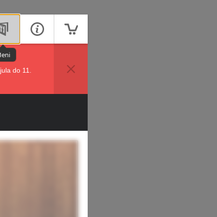
eni
ula do 11.