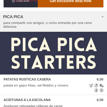
Get exclusive deal now
Learn more
PICA PICA
para compartir con amigos, o como entrante por una cena
deliciosa
PATATAS RUSTICAS CASERA
6,00
Allergens: V
patata en gajos fritas, sal Maldon y romero
ACEITUNAS A LA ASCOLANA
6,50
Aceitunas rebosadas rellenas de carne