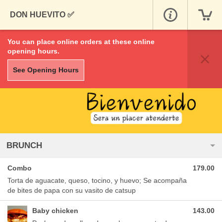
DON HUEVITO ✅
You can place online orders at these online
opening hours.
See Opening Hours
BRUNCH
Combo
179.00
Torta de aguacate, queso, tocino, y huevo; Se acompaña
de bites de papa con su vasito de catsup
Baby chicken
143.00