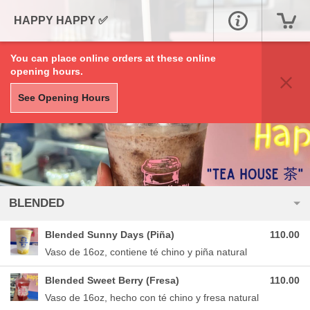
HAPPY HAPPY ✅
You can place online orders at these online
opening hours.
See Opening Hours
BLENDED
Blended Sunny Days (Piña)
110.00
Vaso de 16oz, contiene té chino y piña natural
Blended Sweet Berry (Fresa)
110.00
Vaso de 16oz, hecho con té chino y fresa natural